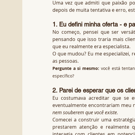
Uma vez que admiti que paixão por 
depois de muita tentativa e erro, e
1. Eu defini minha oferta - e p
No começo, pensei que ser versát
pensando que isso traria mais clien
que eu realmente era especialista.
O que mudou? Eu me especializei, re
as pessoas.
Pergunte a si mesmo:
você está tenta
específico?
2. Parei de esperar que os cl
Eu costumava acreditar que se eu
eventualmente encontrariam meu n
nem souberem que você existe.
Comecei a construir uma estratégi
prestarem atenção e realmente qu
interagia com clientes em poten