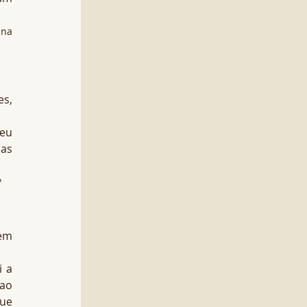
na 
, 
eu 
as 
?
em 
 a 
ao 
ue 