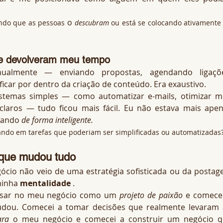
 o 
ndo que as pessoas
descubram
ou está se colocando ativamente 
me devolveram meu tempo
ualmente — enviando propostas, agendando ligações
car por dentro da criação de conteúdo. Era exaustivo.
stemas simples — como automatizar e-mails, otimizar m
s claros — tudo ficou mais fácil. Eu não estava mais apen
hando 
de forma inteligente.
ando em tarefas que poderiam ser simplificadas ou automatizadas
que mudou tudo
cio não veio de uma estratégia sofisticada ou da postag
minha 
mentalidade
 .
sar no meu negócio como um 
projeto de paixão
 e comecei
dou. Comecei a tomar decisões que realmente levaram 
ara
 o meu negócio e comecei a construir um negócio q