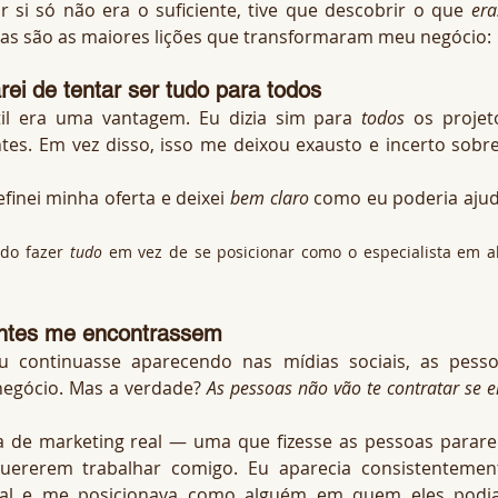
si só não era o suficiente, tive que descobrir o que 
era
stas são as maiores lições que transformaram meu negócio:
arei de tentar ser tudo para todos
il era uma vantagem. Eu dizia sim para 
todos
 os projeto
tes. Em vez disso, isso me deixou exausto e incerto sobre
finei minha oferta e deixei 
bem claro
 como eu poderia ajud
ndo fazer
tudo
em vez de se posicionar como o especialista em al
ientes me encontrassem
 continuasse aparecendo nas mídias sociais, as pesso
egócio. Mas a verdade? 
As pessoas não vão te contratar se el
a de marketing real — uma que fizesse as pessoas parare
ererem trabalhar comigo. Eu aparecia consistentement
cial e me posicionava como alguém em quem eles podi