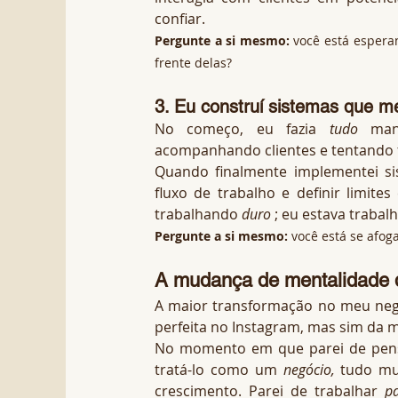
confiar.
Pergunte a si mesmo:
você está espera
frente delas?
3. Eu construí sistemas que 
No começo, eu fazia 
tudo
 man
acompanhando clientes e tentando fi
Quando finalmente implementei si
fluxo de trabalho e definir limite
trabalhando 
duro
 ; eu estava trabal
Pergunte a si mesmo:
você está se afog
A mudança de mentalidade 
A maior transformação no meu negó
perfeita no Instagram, mas sim da 
No momento em que parei de pen
tratá-lo como um 
negócio,
 tudo mu
crescimento. Parei de trabalhar 
p