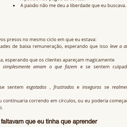
A paixão não me deu a liberdade que eu buscava.
vos presos no mesmo ciclo em que eu estava:
dades de baixa remuneração, esperando que isso 
leve a al
gia, esperando que os clientes apareçam magicamente
s 
simplesmente amam o que fazem
 e se sentem culpad
se sentem 
esgotados
 , 
frustrados
 e 
inseguros
 se 
realme
u continuaria correndo em círculos, ou eu poderia começar
o.
faltavam que eu tinha que aprender