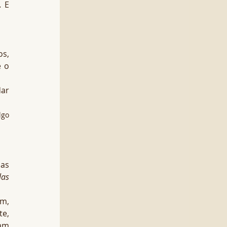
.
 E 
s, 
 o 
ar 
go 
as 
as 
m, 
e, 
am 