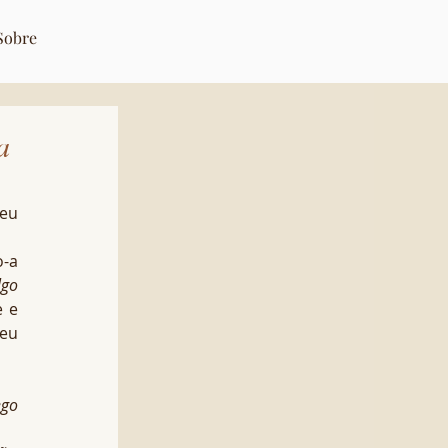
Sobre
a
eu 
-a 
lgo
 e 
eu 
go 