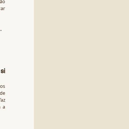
ão 
ar 
.
i 
os 
de 
az 
 a 