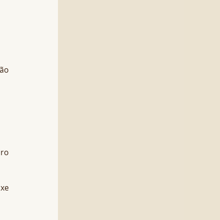
ão 
ro 
xe 