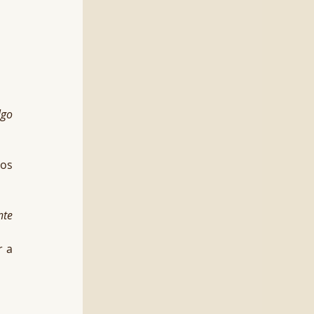
go 
os 
nte
 a 