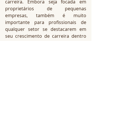
carreira. Embora seja focada em 
proprietários de pequenas 
empresas, também é muito 
importante para profissionais de 
qualquer setor se destacarem em 
seu crescimento de carreira dentro 
das organizações.
Não se trata apenas de parecer 
profissional; trata-se de criar 
conexões significativas que 
promovam lealdade e comunidade. 
Ao investir na sua marca, você está 
criando um espaço onde os clientes 
não apenas veem suas habilidades, 
mas também se sentem alinhados 
com seu propósito e valores.
Para empreendedores que buscam 